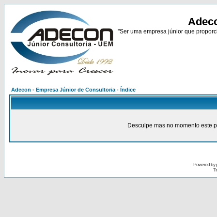
Adeco
"Ser uma empresa júnior que proporci
Adecon - Empresa Júnior de Consultoria - Índice
Desculpe mas no momento este pain
Powered by
Tr