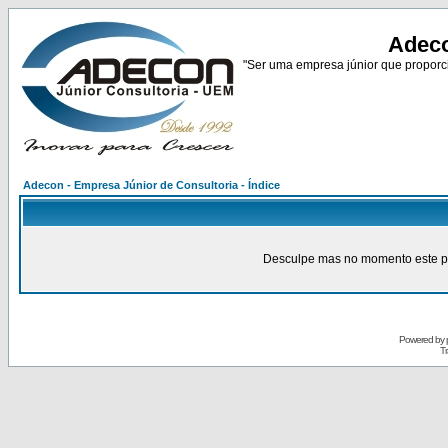
Adeco
"Ser uma empresa júnior que proporci
Adecon - Empresa Júnior de Consultoria - Índice
Desculpe mas no momento este pain
Powered by
Tr