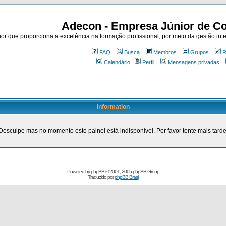
Adecon - Empresa Júnior de Co
r que proporciona a excelência na formação profissional, por meio da gestão inte
FAQ
Busca
Membros
Grupos
R
Calendário
Perfil
Mensagens privadas
Information
Desculpe mas no momento este painel está indisponível. Por favor tente mais tarde
Powered by
phpBB
© 2001, 2005 phpBB Group
Traduzido por
phpBB Brasil