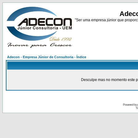
Adeco
"Ser uma empresa júnior que proporci
Adecon - Empresa Júnior de Consultoria - Índice
Desculpe mas no momento este pain
Powered by
Tr