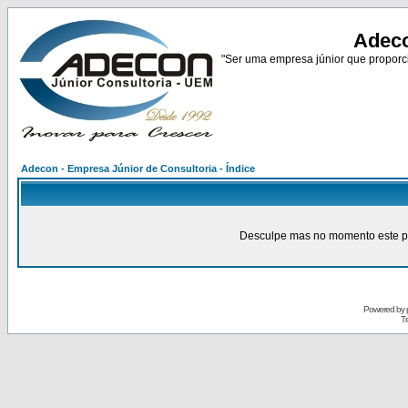
Adeco
"Ser uma empresa júnior que proporci
Adecon - Empresa Júnior de Consultoria - Índice
Desculpe mas no momento este pain
Powered by
Tr