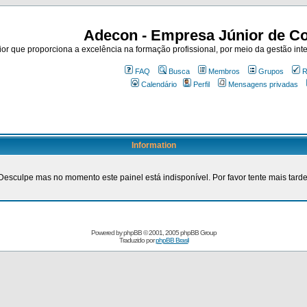
Adecon - Empresa Júnior de Co
r que proporciona a excelência na formação profissional, por meio da gestão inte
FAQ
Busca
Membros
Grupos
R
Calendário
Perfil
Mensagens privadas
Information
Desculpe mas no momento este painel está indisponível. Por favor tente mais tarde
Powered by
phpBB
© 2001, 2005 phpBB Group
Traduzido por
phpBB Brasil