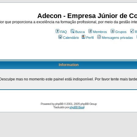
Adecon - Empresa Júnior de Co
r que proporciona a excelência na formação profissional, por meio da gestão inte
FAQ
Busca
Membros
Grupos
R
Calendário
Perfil
Mensagens privadas
Information
Desculpe mas no momento este painel está indisponível. Por favor tente mais tarde
Powered by
phpBB
© 2001, 2005 phpBB Group
Traduzido por
phpBB Brasil