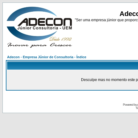
Adeco
"Ser uma empresa júnior que proporci
Adecon - Empresa Júnior de Consultoria - Índice
Desculpe mas no momento este pain
Powered by
Tr