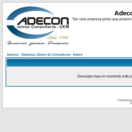
Adeco
"Ser uma empresa júnior que proporci
Adecon - Empresa Júnior de Consultoria - Índice
Desculpe mas no momento este pain
Powered by
Tr