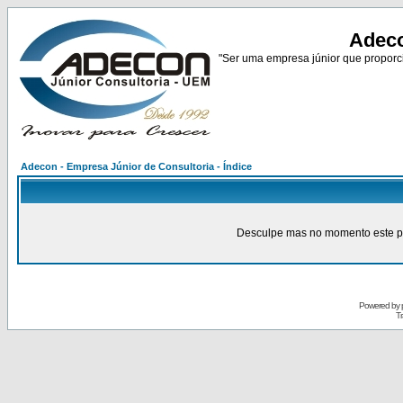
Adeco
"Ser uma empresa júnior que proporci
Adecon - Empresa Júnior de Consultoria - Índice
Desculpe mas no momento este pain
Powered by
Tr