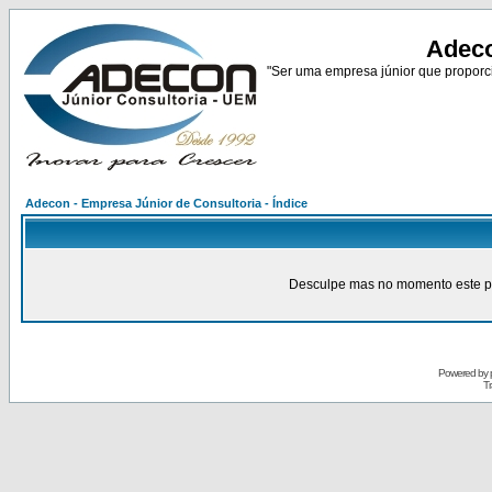
Adeco
"Ser uma empresa júnior que proporci
Adecon - Empresa Júnior de Consultoria - Índice
Desculpe mas no momento este pain
Powered by
Tr