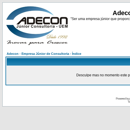
Adeco
"Ser uma empresa júnior que proporci
Adecon - Empresa Júnior de Consultoria - Índice
Desculpe mas no momento este pain
Powered by
Tr