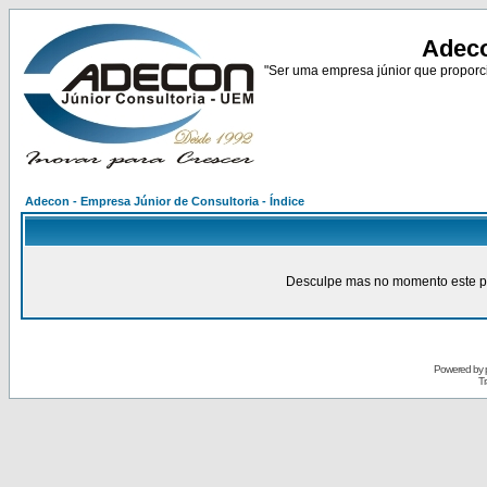
Adeco
"Ser uma empresa júnior que proporci
Adecon - Empresa Júnior de Consultoria - Índice
Desculpe mas no momento este pain
Powered by
Tr