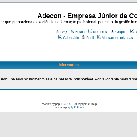
Adecon - Empresa Júnior de Co
r que proporciona a excelência na formação profissional, por meio da gestão inte
FAQ
Busca
Membros
Grupos
R
Calendário
Perfil
Mensagens privadas
Information
Desculpe mas no momento este painel está indisponível. Por favor tente mais tarde
Powered by
phpBB
© 2001, 2005 phpBB Group
Traduzido por
phpBB Brasil