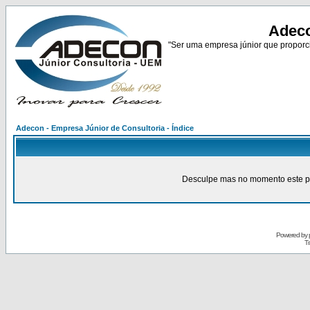
Adeco
"Ser uma empresa júnior que proporci
Adecon - Empresa Júnior de Consultoria - Índice
Desculpe mas no momento este pain
Powered by
Tr