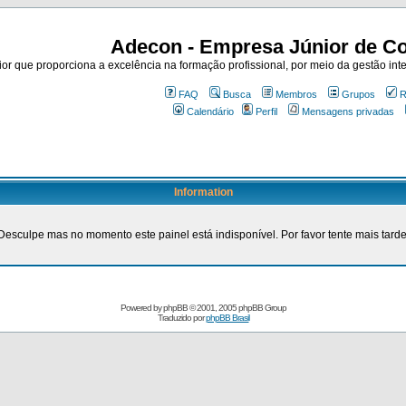
Adecon - Empresa Júnior de Co
r que proporciona a excelência na formação profissional, por meio da gestão inte
FAQ
Busca
Membros
Grupos
R
Calendário
Perfil
Mensagens privadas
Information
Desculpe mas no momento este painel está indisponível. Por favor tente mais tarde
Powered by
phpBB
© 2001, 2005 phpBB Group
Traduzido por
phpBB Brasil