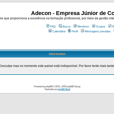
Adecon - Empresa Júnior de Co
r que proporciona a excelência na formação profissional, por meio da gestão inte
FAQ
Busca
Membros
Grupos
R
Calendário
Perfil
Mensagens privadas
Information
Desculpe mas no momento este painel está indisponível. Por favor tente mais tarde
Powered by
phpBB
© 2001, 2005 phpBB Group
Traduzido por
phpBB Brasil