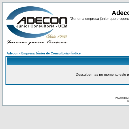
Adeco
"Ser uma empresa júnior que proporci
Adecon - Empresa Júnior de Consultoria - Índice
Desculpe mas no momento este pain
Powered by
Tr