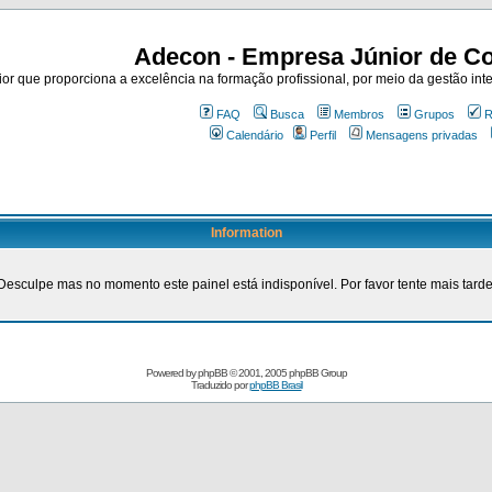
Adecon - Empresa Júnior de Co
r que proporciona a excelência na formação profissional, por meio da gestão inte
FAQ
Busca
Membros
Grupos
R
Calendário
Perfil
Mensagens privadas
Information
Desculpe mas no momento este painel está indisponível. Por favor tente mais tarde
Powered by
phpBB
© 2001, 2005 phpBB Group
Traduzido por
phpBB Brasil