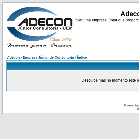
Adeco
"Ser uma empresa júnior que proporci
Adecon - Empresa Júnior de Consultoria - Índice
Desculpe mas no momento este pain
Powered by
Tr