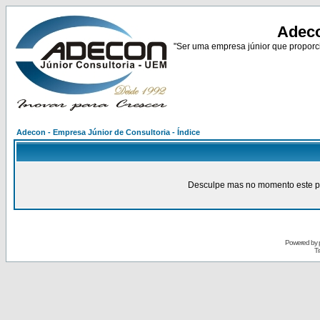
Adeco
"Ser uma empresa júnior que proporci
Adecon - Empresa Júnior de Consultoria - Índice
Desculpe mas no momento este pain
Powered by
Tr