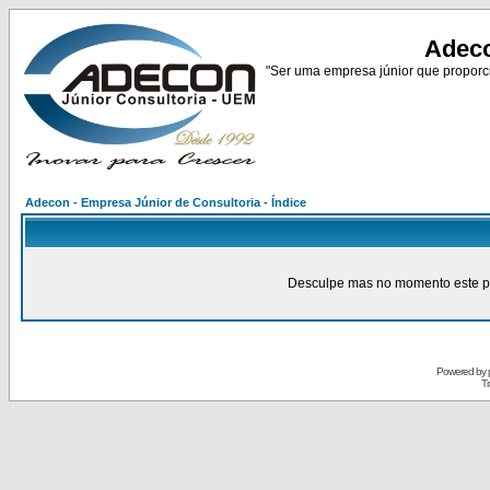
Adeco
"Ser uma empresa júnior que proporci
Adecon - Empresa Júnior de Consultoria - Índice
Desculpe mas no momento este pain
Powered by
Tr