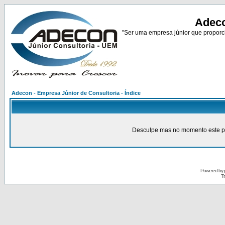
Adeco
"Ser uma empresa júnior que proporci
Adecon - Empresa Júnior de Consultoria - Índice
Desculpe mas no momento este pain
Powered by
Tr