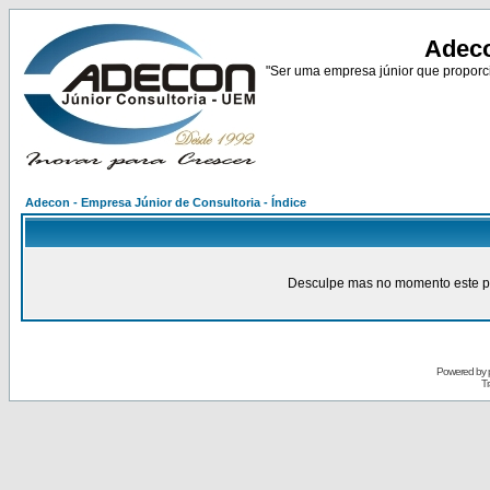
Adeco
"Ser uma empresa júnior que proporci
Adecon - Empresa Júnior de Consultoria - Índice
Desculpe mas no momento este pain
Powered by
Tr