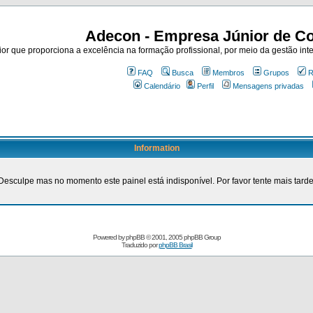
Adecon - Empresa Júnior de Co
r que proporciona a excelência na formação profissional, por meio da gestão inte
FAQ
Busca
Membros
Grupos
R
Calendário
Perfil
Mensagens privadas
Information
Desculpe mas no momento este painel está indisponível. Por favor tente mais tarde
Powered by
phpBB
© 2001, 2005 phpBB Group
Traduzido por
phpBB Brasil