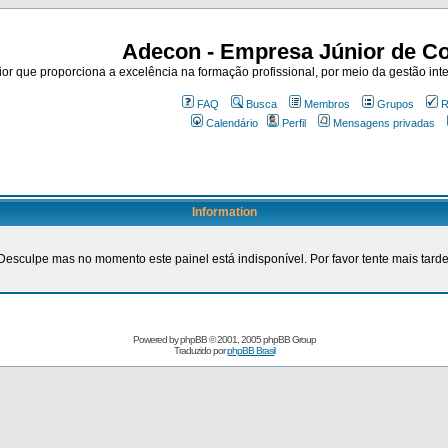
Adecon - Empresa Júnior de Co
r que proporciona a excelência na formação profissional, por meio da gestão inte
FAQ
Busca
Membros
Grupos
R
Calendário
Perfil
Mensagens privadas
Information
Desculpe mas no momento este painel está indisponível. Por favor tente mais tarde
Powered by
phpBB
© 2001, 2005 phpBB Group
Traduzido por
phpBB Brasil