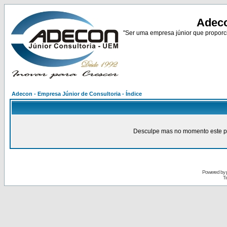
Adeco
"Ser uma empresa júnior que proporci
Adecon - Empresa Júnior de Consultoria - Índice
Desculpe mas no momento este pain
Powered by
Tr