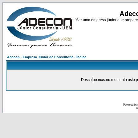
Adeco
"Ser uma empresa júnior que proporci
Adecon - Empresa Júnior de Consultoria - Índice
Desculpe mas no momento este pain
Powered by
Tr