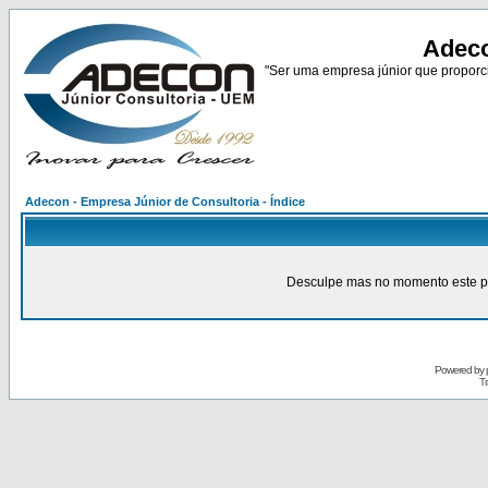
Adeco
"Ser uma empresa júnior que proporci
Adecon - Empresa Júnior de Consultoria - Índice
Desculpe mas no momento este pain
Powered by
Tr