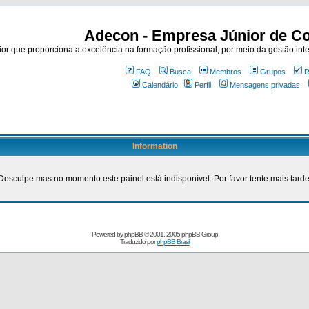
Adecon - Empresa Júnior de Co
r que proporciona a excelência na formação profissional, por meio da gestão inte
FAQ
Busca
Membros
Grupos
R
Calendário
Perfil
Mensagens privadas
Information
Desculpe mas no momento este painel está indisponível. Por favor tente mais tarde
Powered by
phpBB
© 2001, 2005 phpBB Group
Traduzido por
phpBB Brasil