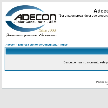
Adeco
"Ser uma empresa júnior que proporci
Adecon - Empresa Júnior de Consultoria - Índice
Desculpe mas no momento este pain
Powered by
Tr