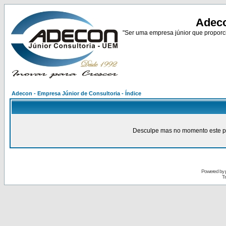
Adeco
"Ser uma empresa júnior que proporci
Adecon - Empresa Júnior de Consultoria - Índice
Desculpe mas no momento este pain
Powered by
Tr