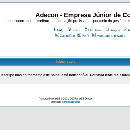
Adecon - Empresa Júnior de Co
r que proporciona a excelência na formação profissional, por meio da gestão inte
FAQ
Busca
Membros
Grupos
R
Calendário
Perfil
Mensagens privadas
Information
Desculpe mas no momento este painel está indisponível. Por favor tente mais tarde
Powered by
phpBB
© 2001, 2005 phpBB Group
Traduzido por
phpBB Brasil