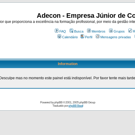
Adecon - Empresa Júnior de Co
r que proporciona a excelência na formação profissional, por meio da gestão inte
FAQ
Busca
Membros
Grupos
R
Calendário
Perfil
Mensagens privadas
Information
Desculpe mas no momento este painel está indisponível. Por favor tente mais tarde
Powered by
phpBB
© 2001, 2005 phpBB Group
Traduzido por
phpBB Brasil