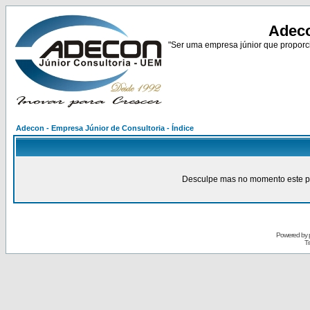
Adeco
"Ser uma empresa júnior que proporci
Adecon - Empresa Júnior de Consultoria - Índice
Desculpe mas no momento este pain
Powered by
Tr