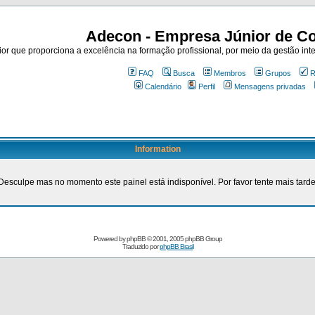
Adecon - Empresa Júnior de Co
r que proporciona a excelência na formação profissional, por meio da gestão inte
FAQ
Busca
Membros
Grupos
R
Calendário
Perfil
Mensagens privadas
Information
Desculpe mas no momento este painel está indisponível. Por favor tente mais tarde
Powered by
phpBB
© 2001, 2005 phpBB Group
Traduzido por
phpBB Brasil