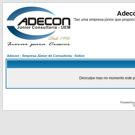
Adeco
"Ser uma empresa júnior que proporci
Adecon - Empresa Júnior de Consultoria - Índice
Desculpe mas no momento este pain
Powered by
Tr