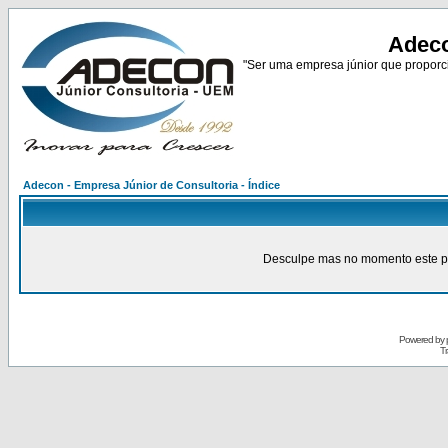
Adeco
"Ser uma empresa júnior que proporci
Adecon - Empresa Júnior de Consultoria - Índice
Desculpe mas no momento este pain
Powered by
Tr