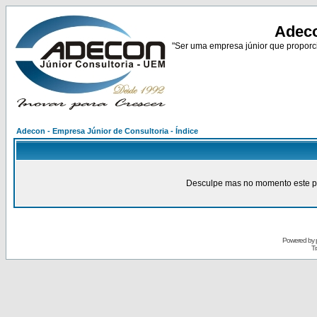
Adeco
"Ser uma empresa júnior que proporci
Adecon - Empresa Júnior de Consultoria - Índice
Desculpe mas no momento este pain
Powered by
Tr