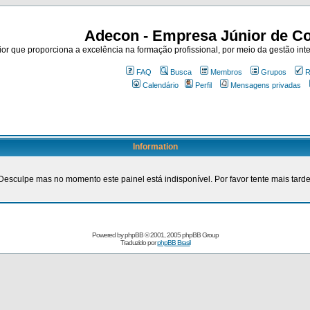
Adecon - Empresa Júnior de Co
r que proporciona a excelência na formação profissional, por meio da gestão inte
FAQ
Busca
Membros
Grupos
R
Calendário
Perfil
Mensagens privadas
Information
Desculpe mas no momento este painel está indisponível. Por favor tente mais tarde
Powered by
phpBB
© 2001, 2005 phpBB Group
Traduzido por
phpBB Brasil