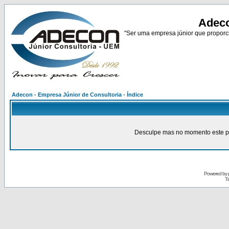
Adeco
"Ser uma empresa júnior que proporci
Adecon - Empresa Júnior de Consultoria - Índice
Desculpe mas no momento este pain
Powered by
Tr