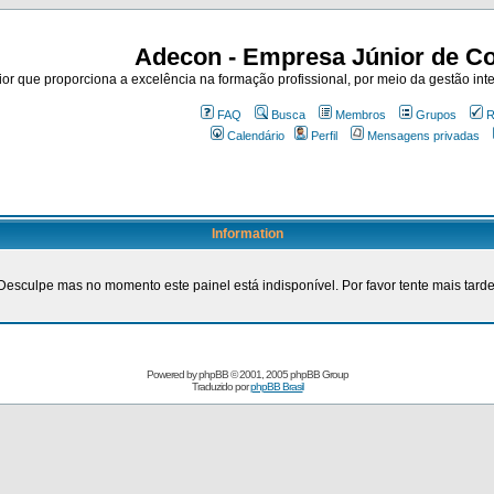
Adecon - Empresa Júnior de Co
r que proporciona a excelência na formação profissional, por meio da gestão inte
FAQ
Busca
Membros
Grupos
R
Calendário
Perfil
Mensagens privadas
Information
Desculpe mas no momento este painel está indisponível. Por favor tente mais tarde
Powered by
phpBB
© 2001, 2005 phpBB Group
Traduzido por
phpBB Brasil