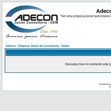
Adeco
"Ser uma empresa júnior que proporci
Adecon - Empresa Júnior de Consultoria - Índice
Desculpe mas no momento este pain
Powered by
Tr