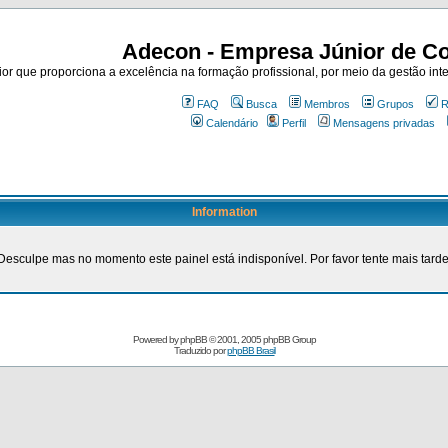
Adecon - Empresa Júnior de Co
r que proporciona a excelência na formação profissional, por meio da gestão inte
FAQ
Busca
Membros
Grupos
R
Calendário
Perfil
Mensagens privadas
Information
Desculpe mas no momento este painel está indisponível. Por favor tente mais tarde
Powered by
phpBB
© 2001, 2005 phpBB Group
Traduzido por
phpBB Brasil