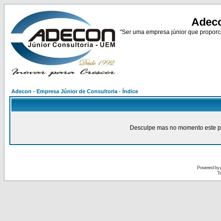
Adeco
"Ser uma empresa júnior que proporci
Adecon - Empresa Júnior de Consultoria - Índice
Desculpe mas no momento este pain
Powered by
Tr