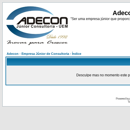
Adeco
"Ser uma empresa júnior que proporci
Adecon - Empresa Júnior de Consultoria - Índice
Desculpe mas no momento este pain
Powered by
Tr