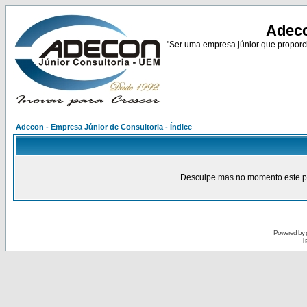
Adeco
"Ser uma empresa júnior que proporci
Adecon - Empresa Júnior de Consultoria - Índice
Desculpe mas no momento este pain
Powered by
Tr