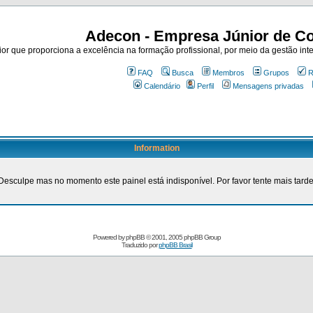
Adecon - Empresa Júnior de Co
r que proporciona a excelência na formação profissional, por meio da gestão inte
FAQ
Busca
Membros
Grupos
R
Calendário
Perfil
Mensagens privadas
Information
Desculpe mas no momento este painel está indisponível. Por favor tente mais tarde
Powered by
phpBB
© 2001, 2005 phpBB Group
Traduzido por
phpBB Brasil