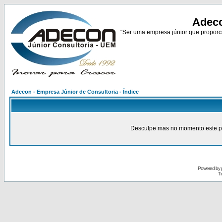
Adeco
"Ser uma empresa júnior que proporci
Adecon - Empresa Júnior de Consultoria - Índice
Desculpe mas no momento este pain
Powered by
Tr