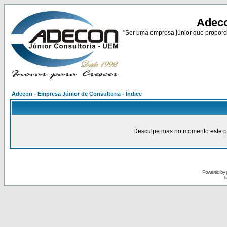
Adeco
"Ser uma empresa júnior que proporci
Adecon - Empresa Júnior de Consultoria - Índice
Desculpe mas no momento este pain
Powered by
Tr